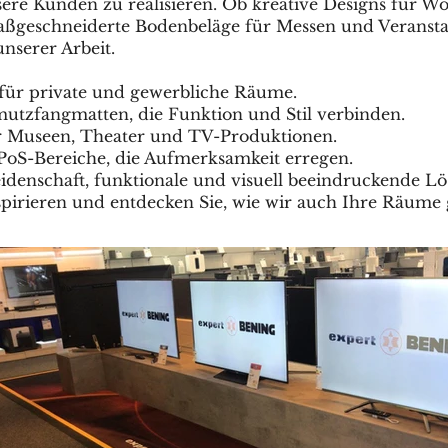
re Kunden zu realisieren. Ob kreative Designs für Wo
ßgeschneiderte Bodenbeläge für Messen und Veransta
unserer Arbeit.
 für private und gewerbliche Räume.
tzfangmatten, die Funktion und Stil verbinden.
r Museen, Theater und TV-Produktionen.
 PoS-Bereiche, die Aufmerksamkeit erregen.
eidenschaft, funktionale und visuell beeindruckende Lö
pirieren und entdecken Sie, wie wir auch Ihre Räume 