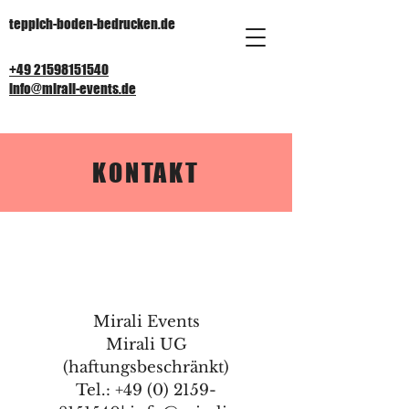
teppich-boden-bedrucken.de
+49 21598151540
info@mirali-events.de
KONTAKT
Mirali Events
Mirali UG
(haftungsbeschränkt)
Tel.: +49 (0) 2159-